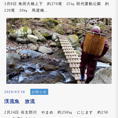
3月8日 角田大橋上下 約270尾 25㎏ 田代運動公園 約
220尾 20㎏ 馬渡橋…
2026/03/18
お知らせ
渓流魚 放流
2月24日 谷太郎川 やまめ 約250㎏ にじます 約250