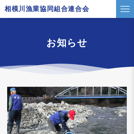
相模川漁業協同組合連合会
t
o
g
g
お知らせ
l
e
n
a
v
i
g
a
t
i
o