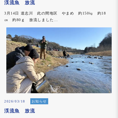
渓流魚 放流
3月14日 道志川 此の間地区 やまめ 約150㎏ 約18
㎝ 約80ｇ 放流しました…
2026/03/18
お知らせ
渓流魚 放流