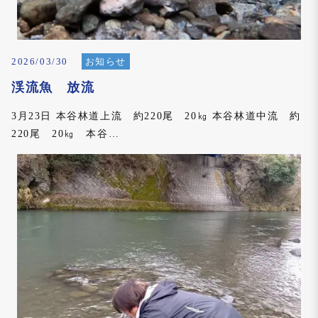
2026/03/30
お知らせ
渓流魚 放流
3月23日 本谷林道上流 約220尾 20㎏ 本谷林道中流 約
220尾 20㎏ 本谷…