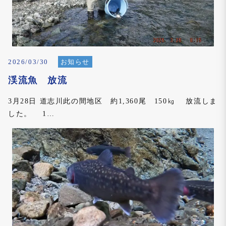
n
2026/03/30
お知らせ
渓流魚 放流
3月28日 道志川此の間地区 約1,360尾 150㎏ 放流しま
した。 1…