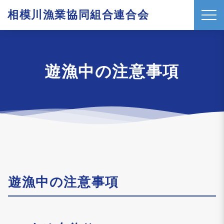
相模川漁業協同組合連合会
t
o
g
g
遊漁中の注意事項
l
e
n
a
v
i
g
a
遊漁中の注意事項
t
i
o