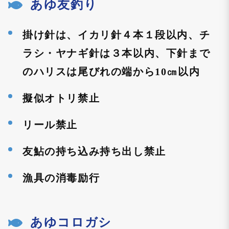
あゆ友釣り
n
掛け針は、イカリ針４本１段以内、チ
ラシ・ヤナギ針は３本以内、下針まで
のハリスは尾びれの端から10㎝以内
擬似オトリ禁止
リール禁止
友鮎の持ち込み持ち出し禁止
漁具の消毒励行
あゆコロガシ