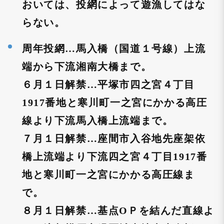
おいては、投網によって遊漁してはな
らない。
周年投網…馬入橋（国道１号線）上流
端から下流湘南大橋まで。
６月１日解禁…平塚市四之宮４丁目
1917番地と寒川町一之宮にかかる高圧
線より下流馬入橋上流端まで。
７月１日解禁…座間市入谷地先座架依
橋上流端より下流四之宮４丁目1917番
地と寒川町一之宮にかかる高圧線ま
で。
８月１日解禁…基点OＰを結んだ直線よ