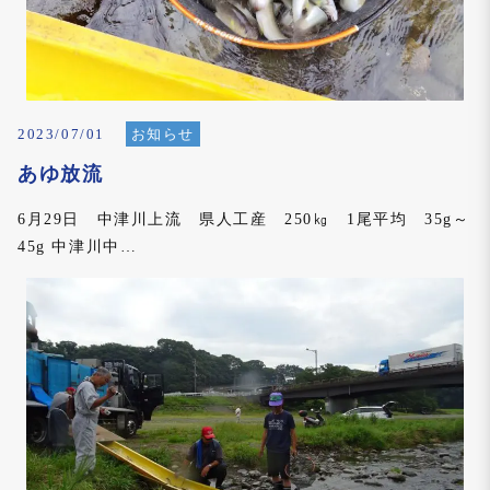
n
2023/07/01
お知らせ
あゆ放流
6月29日 中津川上流 県人工産 250㎏ 1尾平均 35g～
45g 中津川中…