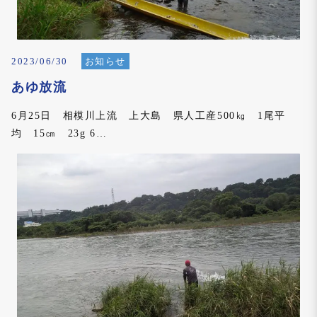
2023/06/30
お知らせ
あゆ放流
6月25日 相模川上流 上大島 県人工産500㎏ 1尾平
均 15㎝ 23g 6…