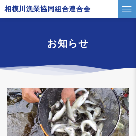
相模川漁業協同組合連合会
t
o
g
g
お知らせ
l
e
n
a
v
i
g
a
t
i
o