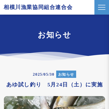
相模川漁業協同組合連合会
t
o
g
g
お知らせ
l
e
n
a
v
i
2025/05/30
お知らせ
g
a
あゆ試し釣り 5月24日（土）に実施
t
i
o