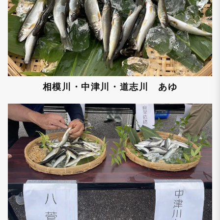
相模川・中津川・道志川 あゆ