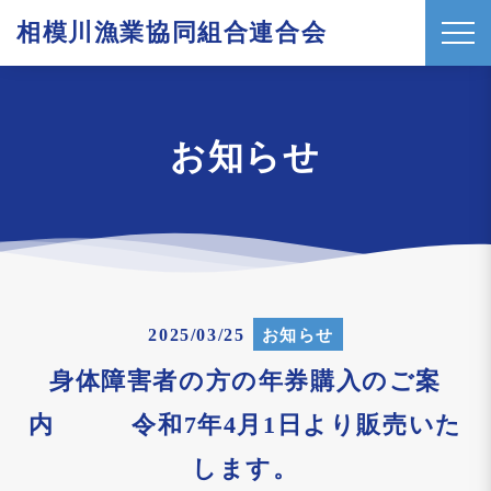
相模川漁業協同組合連合会
t
o
g
g
お知らせ
l
e
n
a
v
i
2025/03/25
お知らせ
g
a
身体障害者の方の年券購入のご案
t
内 令和7年4月1日より販売いた
i
します。
o